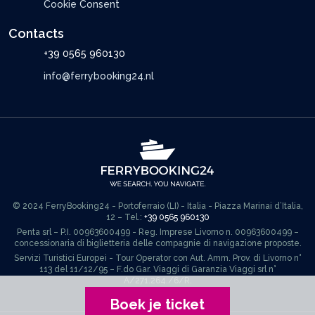
Cookie Consent
Contacts
+39 0565 960130
info@ferrybooking24.nl
© 2024 FerryBooking24 - Portoferraio (LI) - Italia - Piazza Marinai d’Italia,
12 – Tel.:
+39 0565 960130
Penta srl – P.I. 00963600499 - Reg. Imprese Livorno n. 00963600499 –
concessionaria di biglietteria delle compagnie di navigazione proposte.
Servizi Turistici Europei - Tour Operator con Aut. Amm. Prov. di Livorno n°
113 del 11/12/95 – F.do Gar. Viaggi di Garanzia Viaggi srl n°
A/271.264./6/R.
Boek je ticket