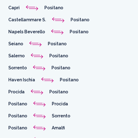
Capri
Positano
Castellammare S.
Positano
Napels Beverello
Positano
Seiano
Positano
Salerno
Positano
Sorrento
Positano
Haven Ischia
Positano
Procida
Positano
Positano
Procida
Positano
Sorrento
Positano
Amalfi