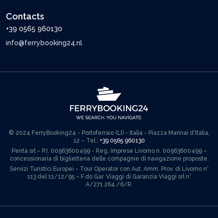
Contacts
+39 0565 960130
info@ferrybooking24.nl
© 2024 FerryBooking24 - Portoferraio (LI) - Italia - Piazza Marinai d’Italia,
12 – Tel.:
+39 0565 960130
Penta srl – P.I. 00963600499 - Reg. Imprese Livorno n. 00963600499 –
concessionaria di biglietteria delle compagnie di navigazione proposte.
Servizi Turistici Europei - Tour Operator con Aut. Amm. Prov. di Livorno n°
113 del 11/12/95 – F.do Gar. Viaggi di Garanzia Viaggi srl n°
A/271.264./6/R.