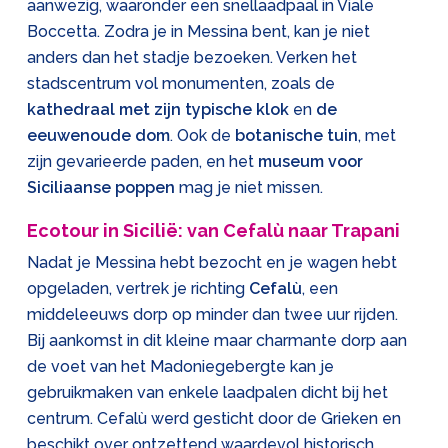
aanwezig, waaronder een snellaadpaal in Viale
Boccetta. Zodra je in Messina bent, kan je niet
anders dan het stadje bezoeken. Verken het
stadscentrum vol monumenten, zoals de
kathedraal met zijn typische klok
en
de
eeuwenoude dom
. Ook de
botanische tuin
, met
zijn gevarieerde paden, en het
museum voor
Siciliaanse poppen
mag je niet missen.
Ecotour in Sicilië: van Cefalù naar Trapani
Nadat je Messina hebt bezocht en je wagen hebt
opgeladen, vertrek je richting
Cefalù
, een
middeleeuws dorp op minder dan twee uur rijden.
Bij aankomst in dit kleine maar charmante dorp aan
de voet van het Madoniegebergte kan je
gebruikmaken van enkele laadpalen dicht bij het
centrum. Cefalù werd gesticht door de Grieken en
beschikt over ontzettend waardevol historisch,