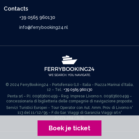
Contacts
+39 0565 960130
info@ferrybooking24.nl
© 2024 FerryBooking24 - Portoferraio (LI) - Italia - Piazza Marinai d’Italia,
12 – Tel.:
+39 0565 960130
Penta srl – P.I. 00963600499 - Reg. Imprese Livorno n. 00963600499 –
concessionaria di biglietteria delle compagnie di navigazione proposte.
Servizi Turistici Europei - Tour Operator con Aut. Amm. Prov. di Livorno n°
113 del 11/12/95 – F.do Gar. Viaggi di Garanzia Viaggi srl n°
A/271.264./6/R.
Boek je ticket