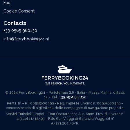
Faq
Cookie Consent
Contacts
+39 0565 960130
info@ferrybooking24.nl
© 2024 FerryBooking24 - Portoferraio (LI) - Italia - Piazza Marinai d’Italia,
12 – Tel.:
+39 0565 960130
Penta srl – P.I. 00963600499 - Reg. Imprese Livorno n. 00963600499 –
concessionaria di biglietteria delle compagnie di navigazione proposte.
Servizi Turistici Europei - Tour Operator con Aut. Amm. Prov. di Livorno n°
113 del 11/12/95 – F.do Gar. Viaggi di Garanzia Viaggi srl n°
A/271.264./6/R.