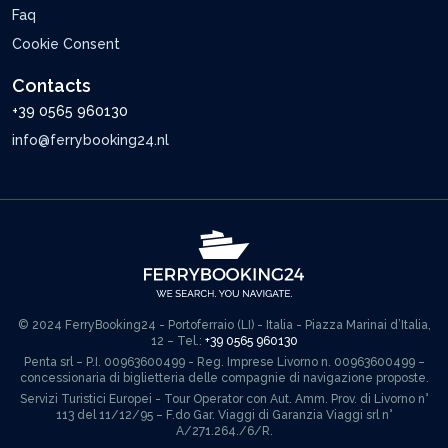
Faq
Cookie Consent
Contacts
+39 0565 960130
info@ferrybooking24.nl
© 2024 FerryBooking24 - Portoferraio (LI) - Italia - Piazza Marinai d’Italia,
12 – Tel.:
+39 0565 960130
Penta srl – P.I. 00963600499 - Reg. Imprese Livorno n. 00963600499 –
concessionaria di biglietteria delle compagnie di navigazione proposte.
Servizi Turistici Europei - Tour Operator con Aut. Amm. Prov. di Livorno n°
113 del 11/12/95 – F.do Gar. Viaggi di Garanzia Viaggi srl n°
A/271.264./6/R.