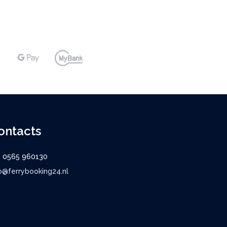
ontacts
9 0565 960130
o@ferrybooking24.nl