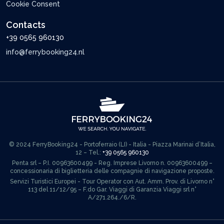
Cookie Consent
Contacts
+39 0565 960130
info@ferrybooking24.nl
© 2024 FerryBooking24 - Portoferraio (LI) - Italia - Piazza Marinai d’Italia,
12 – Tel.:
+39 0565 960130
Penta srl – P.I. 00963600499 - Reg. Imprese Livorno n. 00963600499 –
concessionaria di biglietteria delle compagnie di navigazione proposte.
Servizi Turistici Europei - Tour Operator con Aut. Amm. Prov. di Livorno n°
113 del 11/12/95 – F.do Gar. Viaggi di Garanzia Viaggi srl n°
A/271.264./6/R.