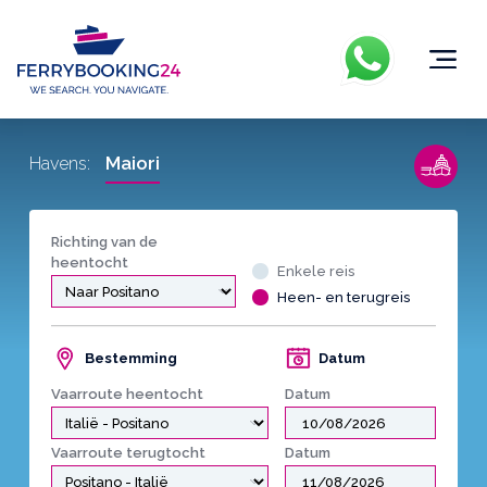
Maiori
Havens:
Richting van de
heentocht
Enkele reis
Heen- en terugreis
Bestemming
Datum
Vaarroute heentocht
Datum
Vaarroute terugtocht
Datum