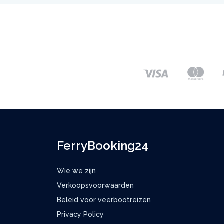
FerryBooking24
Wie we zijn
Verkoopsvoorwaarden
Beleid voor veerbootreizen
Privacy Policy