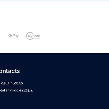
ontacts
9 0565 960130
o@ferrybooking24.nl