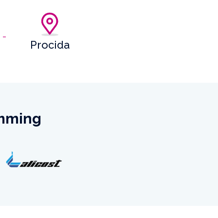
Procida
emming