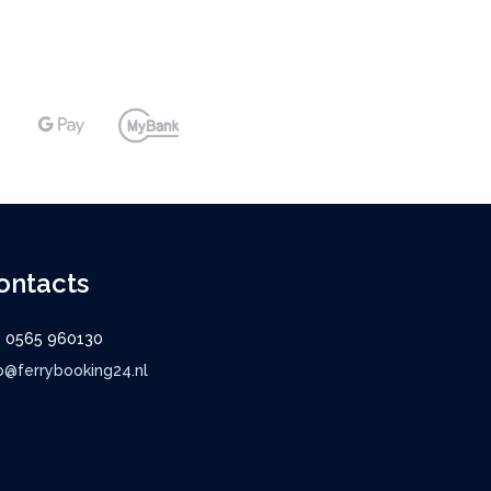
ontacts
9 0565 960130
o@ferrybooking24.nl