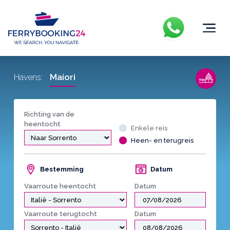
Maiori
Havens:
Richting van de
heentocht
Enkele reis
Heen- en terugreis
Bestemming
Datum
Vaarroute heentocht
Datum
Vaarroute terugtocht
Datum