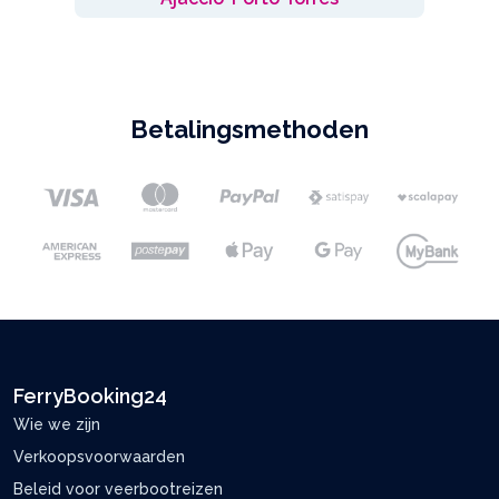
Betalingsmethoden
FerryBooking24
Wie we zijn
Verkoopsvoorwaarden
Beleid voor veerbootreizen