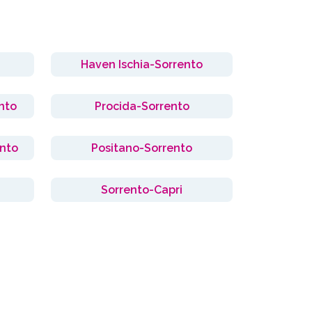
Haven Ischia-Sorrento
nto
Procida-Sorrento
nto
Positano-Sorrento
Sorrento-Capri