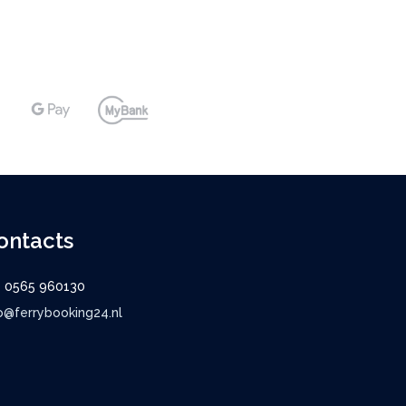
ontacts
9 0565 960130
o@ferrybooking24.nl