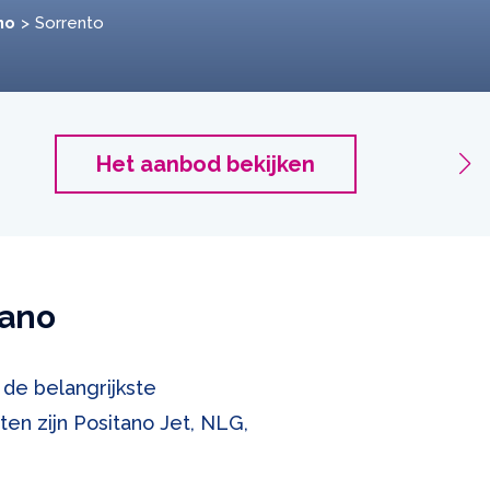
no
Sorrento
Sorren
Het aanbod bekijken
2 passa
tano
 de belangrijkste
en zijn Positano Jet, NLG,